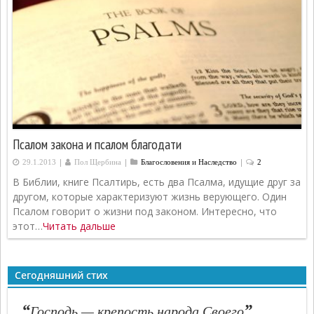
Псалом закона и псалом благодати
|
|
|
29.1.2013
Пол Щербина
Благословения и Наследство
2
В Библии, книге Псалтирь, есть два Псалма, идущие друг за
другом, которые характеризуют жизнь верующего. Один
Псалом говорит о жизни под законом. Интересно, что
этот…
Читать дальше
Сегодняшний стих
“
”
Господь — крепость народа Своего