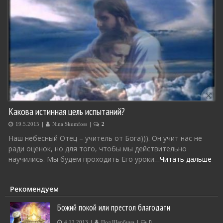
Какова истинная цель испытаний?
|
|
19.5.2015
Nina Skumfoss
2
Наш небесный Отец – учитель от Бога))). Он учит нас не
ради оценок, но для того, чтобы мы действительно
научились. Мы будем проходить Его уроки…
Читать дальше
Рекомендуем
Божий покой или престол благодати
|
|
4.12.2013
Пол Щербина
0