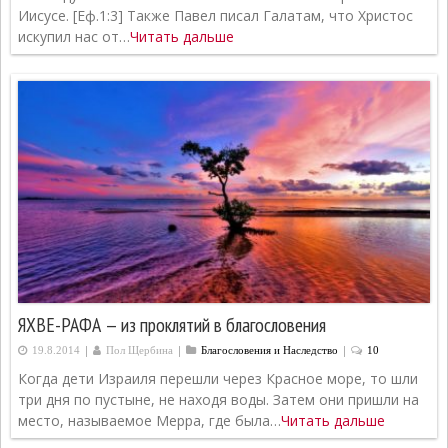
Иисусе. [Еф.1:3] Также Павел писал Галатам, что Христос
искупил нас от…
Читать дальше
ЯХВЕ-РАФА — из проклятий в благословения
|
|
|
19.8.2014
Пол Щербина
Благословения и Наследство
10
Когда дети Израиля перешли через Красное море, то шли
три дня по пустыне, не находя воды. Затем они пришли на
место, называемое Мерра, где была…
Читать дальше