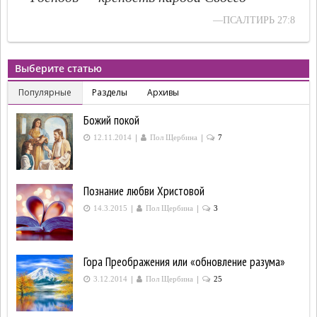
—ПСАЛТИРЬ 27:8
Выберите статью
Популярные
Разделы
Архивы
Божий покой
|
|
12.11.2014
Пол Щербина
7
Познание любви Христовой
|
|
14.3.2015
Пол Щербина
3
Гора Преображения или «обновление разума»
|
|
3.12.2014
Пол Щербина
25