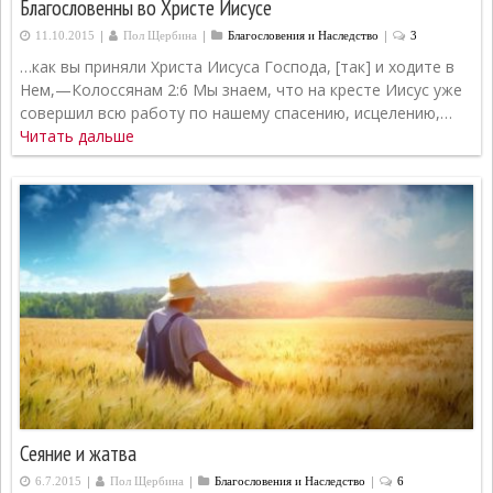
Благословенны во Христе Иисусе
|
|
|
11.10.2015
Пол Щербина
Благословения и Наследство
3
…как вы приняли Христа Иисуса Господа, [так] и ходите в
Нем,—Колоссянам 2:6 Мы знаем, что на кресте Иисус уже
совершил всю работу по нашему спасению, исцелению,…
Читать дальше
Сеяние и жатва
|
|
|
6.7.2015
Пол Щербина
Благословения и Наследство
6