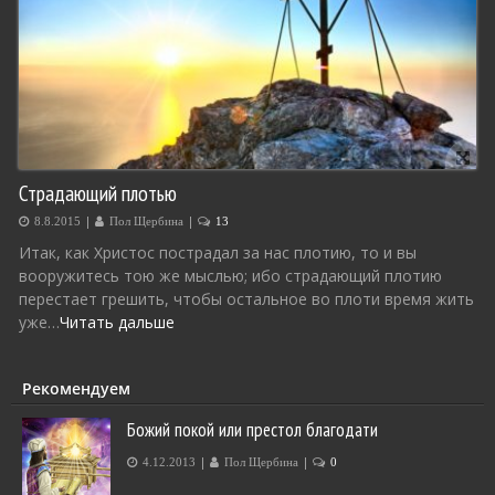
Страдающий плотью
|
|
8.8.2015
Пол Щербина
13
Итак, как Христос пострадал за нас плотию, то и вы
вооружитесь тою же мыслью; ибо страдающий плотию
перестает грешить, чтобы остальное во плоти время жить
уже…
Читать дальше
Рекомендуем
Божий покой или престол благодати
|
|
4.12.2013
Пол Щербина
0