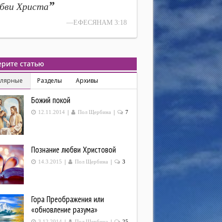
”
бви Христа
—ЕФЕСЯНАМ 3:18
рите статью
улярные
Разделы
Архивы
Божий покой
|
|
12.11.2014
Пол Щербина
7
Познание любви Христовой
|
|
14.3.2015
Пол Щербина
3
Гора Преображения или
«обновление разума»
|
|
3.12.2014
Пол Щербина
25