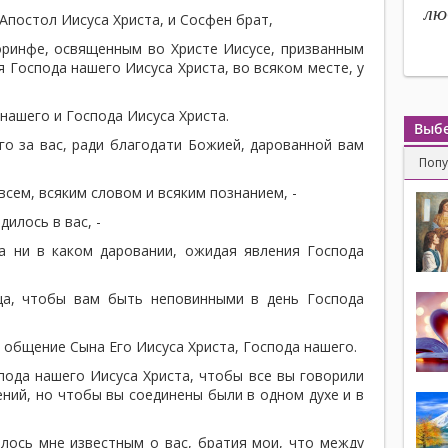
лю
постол Иисуса Христа, и Сосфен брат,
ринфе, освященным во Христе Иисусе, призванным
 Господа нашего Иисуса Христа, во всяком месте, у
нашего и Господа Иисуса Христа.
Выбе
о за вас, ради благодати Божией, дарованной вам
Поп
сем, всяким словом и всяким познанием, -
илось в вас, -
а ни в каком даровании, ожидая явления Господа
ца, чтобы вам быть неповинными в день Господа
 общение Сына Его Иисуса Христа, Господа нашего.
пода нашего Иисуса Христа, чтобы все вы говорили
ений, но чтобы вы соединены были в одном духе и в
ось мне известным о вас, братия мои, что между