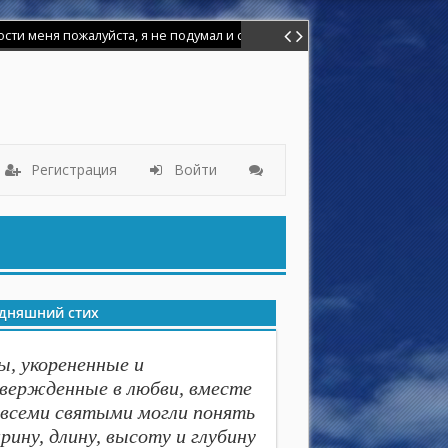
меня пожалуйста, я не подумал и сделал глупость. Я баловался иголк
лет назад ,но мир этот грешный взял надо мной власть и я отошёл от
Регистрация
Войти
дняшний стих
ы, укорененные и
вержденные в любви, вместе
 всеми святыми могли понять
рину, длину, высоту и глубину