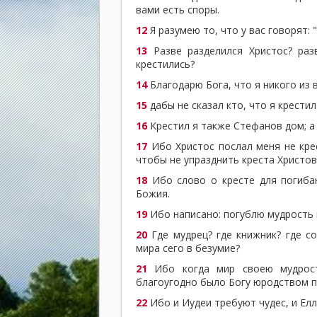
вами есть споры.
12
Я разумею то, что у вас говорят: "
13
Разве разделился Христос? раз
крестились?
14
Благодарю Бога, что я никого из в
15
дабы не сказал кто, что я крестил
16
Крестил я также Стефанов дом; а 
17
Ибо Христос послал меня не крес
чтобы не упразднить креста Христов
18
Ибо слово о кресте для погибаю
Божия.
19
Ибо написано: погублю мудрость 
20
Где мудрец? где книжник? где с
мира сего в безумие?
21
Ибо когда мир своею мудрост
благоугодно было Богу юродством п
22
Ибо и Иудеи требуют чудес, и Ел