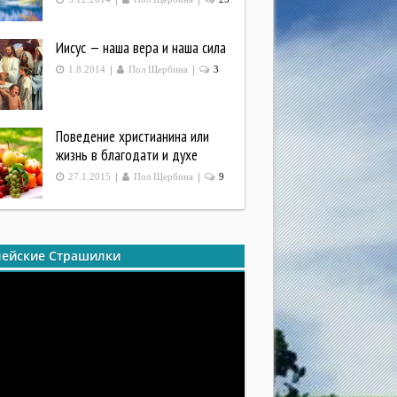
Иисус — наша вера и наша сила
|
|
1.8.2014
Пол Щербина
3
Поведение христианина или
жизнь в благодати и духе
|
|
27.1.2015
Пол Щербина
9
ейские Страшилки