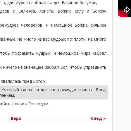
о, для Иудеев соблазн, а для Еллинов безумие,
деев и Еллинов, Христа, Божию силу и Божию
емудрее человеков, и немощное Божие сильнее
ванные: не много из вас мудрых по плоти, не много
чтобы посрамить мудрых, и немощное мира избрал
и ничего не значащее избрал Бог, чтобы упразднить
 хвалилась пред Богом.
 Который сделался для нас премудростью от Бога,
лением,
щийся хвались Господом.
Верх
След »