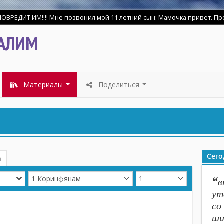
ДИТ ИМ!!!! Мне позвонил мой 11 летний сын: Мамочка привет. Прости 
шего .Напишу свидетельство о себе. Я уверовал и принял крещение 18
АЛИМ
Материалы
Поделиться
...
...
Сего
а
“
в
ут
со
ши