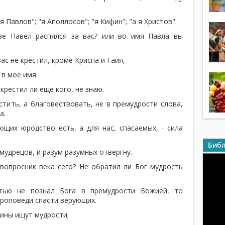
я Павлов"; "я Аполлосов"; "я Кифин"; "а я Христов".
ве Павел распялся за вас? или во имя Павла вы
ас не крестил, кроме Криспа и Гаия,
 в мое имя.
крестил ли еще кого, не знаю.
тить, а благовествовать, не в премудрости слова,
а.
щих юродство есть, а для нас, спасаемых, - сила
Библ
мудрецов, и разум разумных отвергну.
овопросник века сего? Не обратил ли Бог мудрость
ью не познал Бога в премудрости Божией, то
роповеди спасти верующих.
лины ищут мудрости;