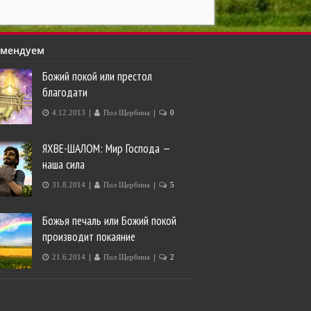
омендуем
Божий покой или престол
благодати
|
|
4.12.2013
Пол Щербина
0
ЯХВЕ-ШАЛОМ: Мир Господа —
наша сила
|
|
31.8.2014
Пол Щербина
5
Божья печаль или Божий покой
производит покаяние
|
|
21.6.2014
Пол Щербина
2