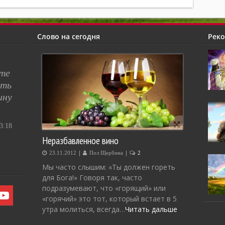
Слово на сегодня
Рек
сте
ять
ину
:18
Неразбавленное вино
|
|
23.11.2012
Пол Щербина
2
Мы часто слышим: «Ты должен гореть
для Бога!» Говоря так, часто
подразумевают, что «горящий» или
«горячий» это тот, который встает в 5
утра молиться, всегда…
Читать дальше