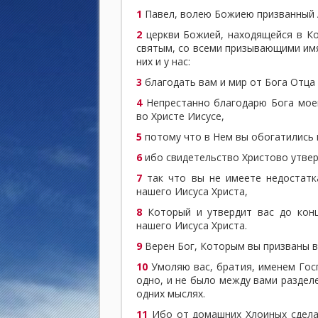
1
Павел, волею Божиею призванный А
2
церкви Божией, находящейся в Ко
святым, со всеми призывающими имя
них и у нас:
3
благодать вам и мир от Бога Отца 
4
Непрестанно благодарю Бога моег
во Христе Иисусе,
5
потому что в Нем вы обогатились в
6
ибо свидетельство Христово утверд
7
так что вы не имеете недостатк
нашего Иисуса Христа,
8
Который и утвердит вас до кон
нашего Иисуса Христа.
9
Верен Бог, Которым вы призваны в
10
Умоляю вас, братия, именем Гос
одно, и не было между вами раздел
одних мыслях.
11
Ибо от домашних Хлоиных сделал