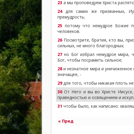
23
а мы проповедуем Христа распятог
24
для самих же призванных, Иу
премудрость;
25
потому что немудрое Божие пр
человеков.
26
Посмотрите, братия, кто вы, приз
сильных, не много благородных;
27
но Бог избрал немудрое мира, 
Бог, чтобы посрамить сильное;
28
и незнатное мира и уничиженное 
значащее, -
29
для того, чтобы никакая плоть не
30
От Него и вы во Христе Иисусе,
праведностью и освящением и искуп
31
чтобы было, как написано: хваля
« Пред